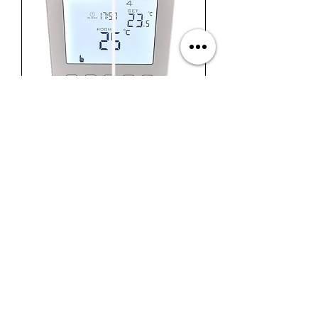
תרמוסטט שליטה ובקרה, חימום
תת רצפתי