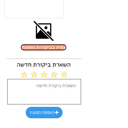
• תאימות מלאה לדוד שמש
• עיצוב נקי, במידות קטנות
• בטיחות מלאה תודות לדרגת אטימות גבוהה
IPX5
• נבדק ואושר ע"י מכון התקנים הישראלי
והאירופי
צפיה בביקורות נוספות
השארת ביקורת חדשה
הוספת תמונה