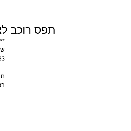
תפס רוכב לצינור מארז 100 י
**
שע
33
רצפתי